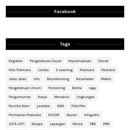
Facebook
Tags
Kegiatan
Pengetahuan Dasar
Kepramukaan
Ebook
Poto Pramuka
Lomba
E-Learning
Pramuka
Paskibra
Jalan Jalan
Info
Mountenering
Kesehatan
Materi
Pengetahuan Umum
Pioneering
Berita
Lagu
Pengumuman
Karya
Menaksir
Lingkungan
Pecinta Alam
youtube
IKBA
Peta Pita
Permainan Pramuka
WOSM
Aturan
Infografis
JOTA-JOTI
Kelapa
Lapangan
Morse
PBB
PMR