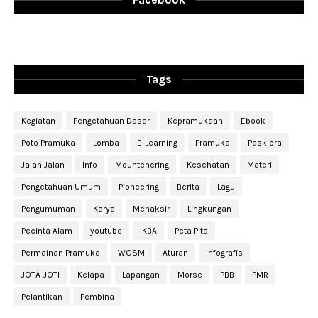
Tags
Kegiatan
Pengetahuan Dasar
Kepramukaan
Ebook
Poto Pramuka
Lomba
E-Learning
Pramuka
Paskibra
Jalan Jalan
Info
Mountenering
Kesehatan
Materi
Pengetahuan Umum
Pioneering
Berita
Lagu
Pengumuman
Karya
Menaksir
Lingkungan
Pecinta Alam
youtube
IKBA
Peta Pita
Permainan Pramuka
WOSM
Aturan
Infografis
JOTA-JOTI
Kelapa
Lapangan
Morse
PBB
PMR
Pelantikan
Pembina