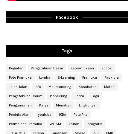
Facebook
Tags
Kegiatan
Pengetahuan Dasar
Kepramukaan
Ebook
Poto Pramuka
Lomba
E-Learning
Pramuka
Paskibra
Jalan Jalan
Info
Mountenering
Kesehatan
Materi
Pengetahuan Umum
Pioneering
Berita
Lagu
Pengumuman
Karya
Menaksir
Lingkungan
Pecinta Alam
youtube
IKBA
Peta Pita
Permainan Pramuka
WOSM
Aturan
Infografis
JOTA-JOTI
Kelapa
Lapangan
Morse
PBB
PMR