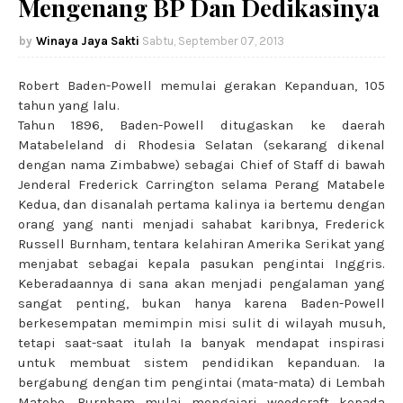
Mengenang BP Dan Dedikasinya
Winaya Jaya Sakti
Sabtu, September 07, 2013
Robert Baden-Powell memulai gerakan Kepanduan, 105
tahun yang lalu.
Tahun 1896, Baden-Powell ditugaskan ke daerah
Matabeleland di Rhodesia Selatan (sekarang dikenal
dengan nama Zimbabwe) sebagai Chief of Staff di bawah
Jenderal Frederick Carrington selama Perang Matabele
Kedua, dan disanalah pertama kalinya ia bertemu dengan
orang yang nanti menjadi sahabat karibnya, Frederick
Russell Burnham, tentara kelahiran Amerika Serikat yang
menjabat sebagai kepala pasukan pengintai Inggris.
Keberadaannya di sana akan menjadi pengalaman yang
sangat penting, bukan hanya karena Baden-Powell
berkesempatan memimpin misi sulit di wilayah musuh,
tetapi saat-saat itulah Ia banyak mendapat inspirasi
untuk membuat sistem pendidikan kepanduan. Ia
bergabung dengan tim pengintai (mata-mata) di Lembah
Matobo. Burnham mulai mengajari woodcraft kepada