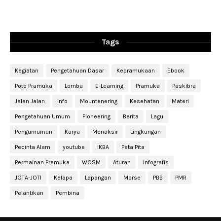
Tags
Kegiatan
Pengetahuan Dasar
Kepramukaan
Ebook
Poto Pramuka
Lomba
E-Learning
Pramuka
Paskibra
Jalan Jalan
Info
Mountenering
Kesehatan
Materi
Pengetahuan Umum
Pioneering
Berita
Lagu
Pengumuman
Karya
Menaksir
Lingkungan
Pecinta Alam
youtube
IKBA
Peta Pita
Permainan Pramuka
WOSM
Aturan
Infografis
JOTA-JOTI
Kelapa
Lapangan
Morse
PBB
PMR
Pelantikan
Pembina