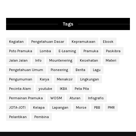
Tags
Kegiatan
Pengetahuan Dasar
Kepramukaan
Ebook
Poto Pramuka
Lomba
E-Learning
Pramuka
Paskibra
Jalan Jalan
Info
Mountenering
Kesehatan
Materi
Pengetahuan Umum
Pioneering
Berita
Lagu
Pengumuman
Karya
Menaksir
Lingkungan
Pecinta Alam
youtube
IKBA
Peta Pita
Permainan Pramuka
WOSM
Aturan
Infografis
JOTA-JOTI
Kelapa
Lapangan
Morse
PBB
PMR
Pelantikan
Pembina