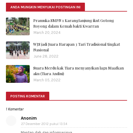
ANDA MUNGKIN MENYUKAI POSTINGAN INI
Pramuka SMPN 1 Karangtanjung ikut Gotong
Royong dalam Kemah bakti Kwarran
March 20, 2024
WJS jadi Juara Harapan 3 Tari Tradisional tingkat
Nasional
June 28, 2022
Suara Merdu kak Tiara menyanyikan lagu Maafkan
aku (Tiara Andini)
March 05, 2022
POSTING KOMENTAR
1 Komentar
Anonim
27 Desember 2012 pukul 13.54
Mantap dah gan informasinya ..