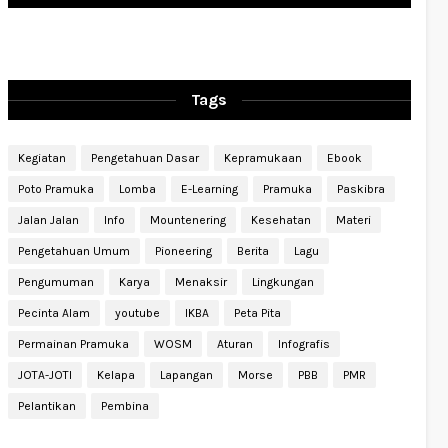
Tags
Kegiatan
Pengetahuan Dasar
Kepramukaan
Ebook
Poto Pramuka
Lomba
E-Learning
Pramuka
Paskibra
Jalan Jalan
Info
Mountenering
Kesehatan
Materi
Pengetahuan Umum
Pioneering
Berita
Lagu
Pengumuman
Karya
Menaksir
Lingkungan
Pecinta Alam
youtube
IKBA
Peta Pita
Permainan Pramuka
WOSM
Aturan
Infografis
JOTA-JOTI
Kelapa
Lapangan
Morse
PBB
PMR
Pelantikan
Pembina