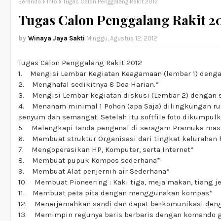
Beranda
Info
Tugas Calon Penggalang Rakit 2012
Tugas Calon Penggalang Rakit 2
Winaya Jaya Sakti
Minggu, Agustus 12, 2012
Tugas Calon Penggalang Rakit 2012
1. Mengisi Lembar Kegiatan Keagamaan (lembar 1) dengan
2. Menghafal sedikitnya 8 Doa Harian.*
3. Mengisi Lembar kegiatan diskusi (Lembar 2) dengan se
4. Menanam minimal 1 Pohon (apa Saja) dilingkungan ru
senyum dan semangat. Setelah itu softfile foto dikumpulk
5. Melengkapi tanda pengenal di seragam Pramuka ma
6. Membuat struktur Organisasi dari tingkat kelurahan 
7. Mengoperasikan HP, Komputer, serta Internet*
8. Membuat pupuk Kompos sederhana*
9. Membuat Alat penjernih air Sederhana*
10. Membuat Pioneering : Kaki tiga, meja makan, tiang j
11. Membuat peta pita dengan menggunakan kompas*
12. Menerjemahkan sandi dan dapat berkomunikasi den
13. Memimpin regunya baris berbaris dengan komando g