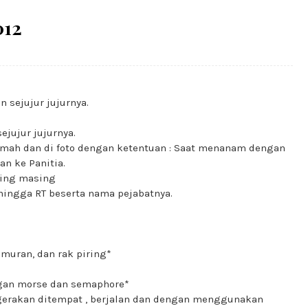
012
 sejujur jujurnya.
jujur jujurnya.
mah dan di foto dengan ketentuan : Saat menanam dengan
an ke Panitia.
sing masing
hingga RT beserta nama pejabatnya.
emuran, dan rak piring*
gan morse dan semaphore*
erakan ditempat , berjalan dan dengan menggunakan