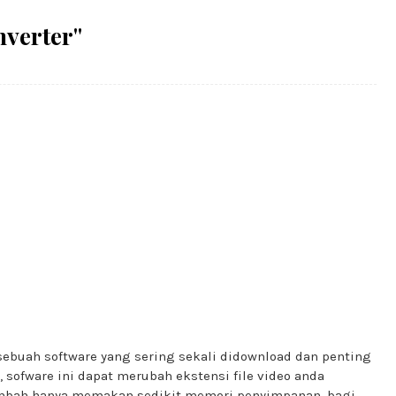
nverter"
 sebuah software yang sering sekali didownload dan penting
, sofware ini dapat merubah ekstensi file video anda
itambah hanya memakan sedikit memori penyimpanan. bagi