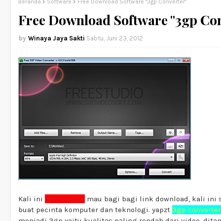
Beranda
Software
Free Download Software "3gp Converter"
Free Download Software "3gp Co
Winaya Jaya Sakti
Sabtu, Juni 23, 2012
Kali ini
WJS Expose
mau bagi bagi link download, kali ini
buat pecinta komputer dan teknologi. yapzt
3gp converter
menjadi 3gp yaitu kualitas paling rendah dari video, d