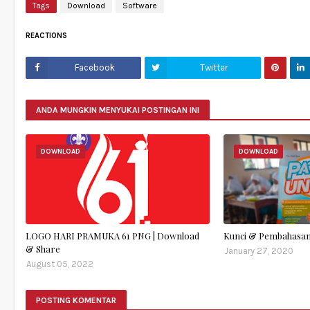
Tags
Download
Software
REACTIONS
Facebook
Twitter
ANDA MUNGKIN MENYUKAI POSTINGAN INI
DOWNLOAD
DOWNLOAD
LOGO HARI PRAMUKA 61 PNG | Download
Kunci & Pembahasan
& Share
January 27, 2020
August 05, 2022
POSTING KOMENTAR