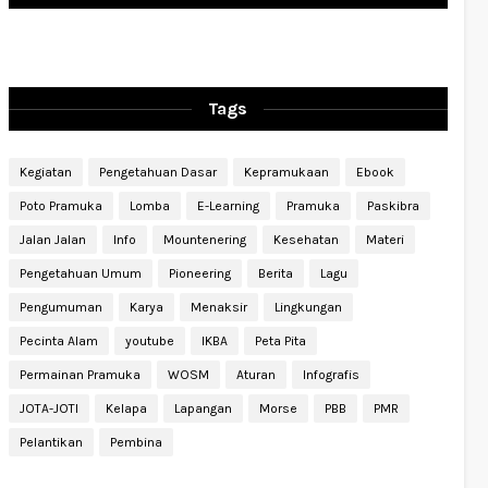
Tags
Kegiatan
Pengetahuan Dasar
Kepramukaan
Ebook
Poto Pramuka
Lomba
E-Learning
Pramuka
Paskibra
Jalan Jalan
Info
Mountenering
Kesehatan
Materi
Pengetahuan Umum
Pioneering
Berita
Lagu
Pengumuman
Karya
Menaksir
Lingkungan
Pecinta Alam
youtube
IKBA
Peta Pita
Permainan Pramuka
WOSM
Aturan
Infografis
JOTA-JOTI
Kelapa
Lapangan
Morse
PBB
PMR
Pelantikan
Pembina