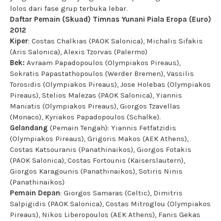
lolos dari fase grup terbuka lebar.
Daftar Pemain (Skuad) Timnas Yunani Piala Eropa (Euro)
2012
Kiper
: Costas Chalkias (PAOK Salonica), Michalis Sifakis
(Aris Salonica), Alexis Tzorvas (Palermo)
Bek:
Avraam Papadopoulos (Olympiakos Pireaus),
Sokratis Papastathopoulos (Werder Bremen), Vassilis
Torosidis (Olympiakos Pireaus), Jose Holebas (Olympiakos
Pireaus), Stelios Malezas (PAOK Salonica), Yiannis
Maniatis (Olympiakos Pireaus), Giorgos Tzavellas
(Monaco), Kyriakos Papadopoulos (Schalke).
Gelandang
(Pemain Tengah): Yiannis Fetfatzidis
(Olympiakos Pireaus), Grigoris Makos (AEK Athens),
Costas Katsouranis (Panathinaikos), Giorgos Fotakis
(PAOK Salonica), Costas Fortounis (Kaiserslautern),
Giorgos Karagounis (Panathinaikos), Sotiris Ninis
(Panathinaikos)
Pemain Depan
: Giorgos Samaras (Celtic), Dimitris
Salpigidis (PAOK Salonica), Costas Mitroglou (Olympiakos
Pireaus), Nikos Liberopoulos (AEK Athens), Fanis Gekas