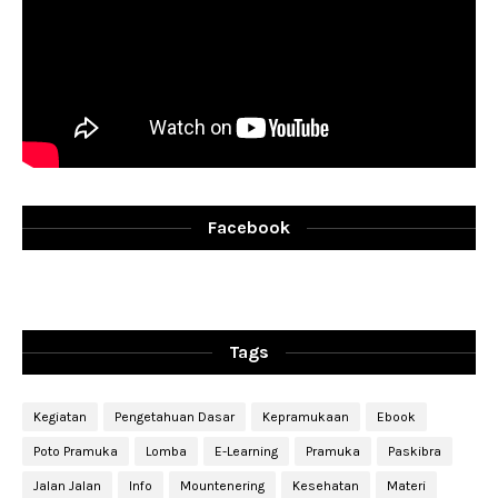
Facebook
Tags
Kegiatan
Pengetahuan Dasar
Kepramukaan
Ebook
Poto Pramuka
Lomba
E-Learning
Pramuka
Paskibra
Jalan Jalan
Info
Mountenering
Kesehatan
Materi