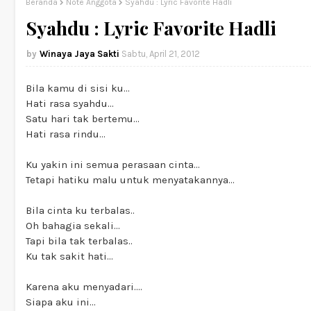
Beranda
Note Anggota
Syahdu : Lyric Favorite Hadli
Syahdu : Lyric Favorite Hadli
Winaya Jaya Sakti
Sabtu, April 21, 2012
Bila kamu di sisi ku...
Hati rasa syahdu...
Satu hari tak bertemu...
Hati rasa rindu...
Ku yakin ini semua perasaan cinta...
Tetapi hatiku malu untuk menyatakannya...
Bila cinta ku terbalas..
Oh bahagia sekali...
Tapi bila tak terbalas..
Ku tak sakit hati...
Karena aku menyadari....
Siapa aku ini...