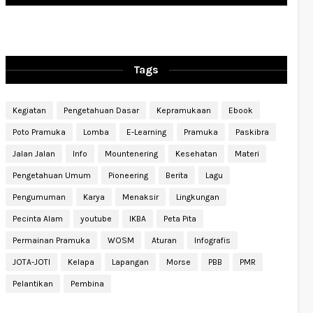
Tags
Kegiatan
Pengetahuan Dasar
Kepramukaan
Ebook
Poto Pramuka
Lomba
E-Learning
Pramuka
Paskibra
Jalan Jalan
Info
Mountenering
Kesehatan
Materi
Pengetahuan Umum
Pioneering
Berita
Lagu
Pengumuman
Karya
Menaksir
Lingkungan
Pecinta Alam
youtube
IKBA
Peta Pita
Permainan Pramuka
WOSM
Aturan
Infografis
JOTA-JOTI
Kelapa
Lapangan
Morse
PBB
PMR
Pelantikan
Pembina