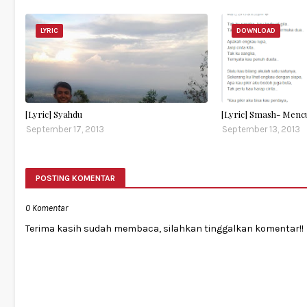
LYRIC
DOWNLOAD
[Lyric] Syahdu
[Lyric] Smash- Menc
September 17, 2013
September 13, 2013
POSTING KOMENTAR
0 Komentar
Terima kasih sudah membaca, silahkan tinggalkan komentar!!