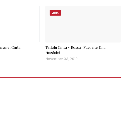
LYRIC
urangi Cinta
Terlalu Cinta ~ Rossa : Favorite Dini
Nazdaini
November 03, 2012