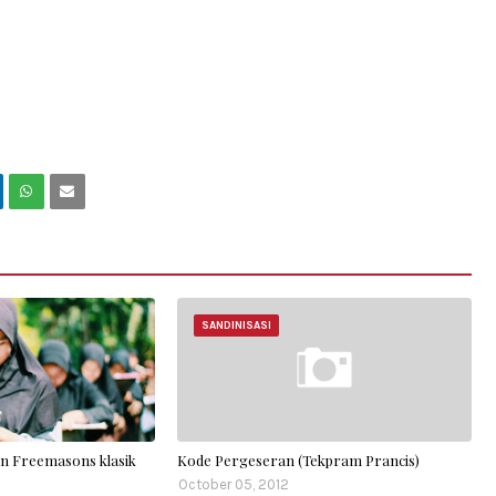
SANDINISASI
an Freemasons klasik
Kode Pergeseran (Tekpram Prancis)
October 05, 2012