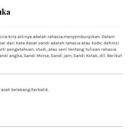
uka
kira-kira artinya adalah rahasia;menyembunyikan. Dalam
l dari kata dasar sandi adalah rahasia atau kode; definisi
ti pengetahuan, studi, atau seni tentang tulisan rahasia.
i angka, Sandi Morse, Sandi jam, Sandi Kotak, dll. Berikut
 arah belakang/terbalik.