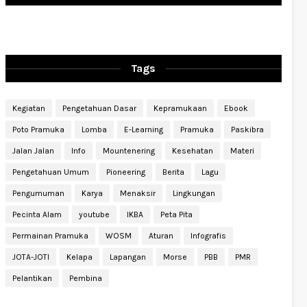
Tags
Kegiatan
Pengetahuan Dasar
Kepramukaan
Ebook
Poto Pramuka
Lomba
E-Learning
Pramuka
Paskibra
Jalan Jalan
Info
Mountenering
Kesehatan
Materi
Pengetahuan Umum
Pioneering
Berita
Lagu
Pengumuman
Karya
Menaksir
Lingkungan
Pecinta Alam
youtube
IKBA
Peta Pita
Permainan Pramuka
WOSM
Aturan
Infografis
JOTA-JOTI
Kelapa
Lapangan
Morse
PBB
PMR
Pelantikan
Pembina