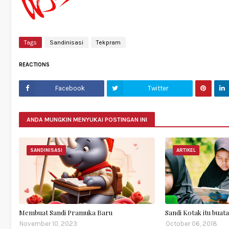
Tags
Sandinisasi
Tekpram
REACTIONS
Facebook
Twitter
ANDA MUNGKIN MENYUKAI POSTINGAN INI
SANDINISASI
ARTIKEL
Membuat Sandi Pramuka Baru
Sandi Kotak itu buat
November 10, 2023
October 06, 2018