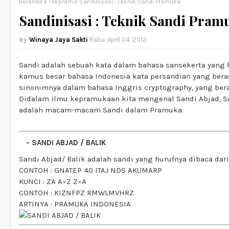
Beranda
Tekpram
Sandinisasi : Teknik Sandi Pramuka
Sandinisasi : Teknik Sandi Pram
Winaya Jaya Sakti
Rabu, April 04, 2012
Sandi adalah sebuah kata dalam bahasa sansekerta yang 
kamus besar bahasa Indonesia kata persandian yang berasa
sinonimnya dalam bahasa Inggris cryptography, yang berar
Didalam ilmu kepramukaan kita mengenal Sandi Abjad, Sand
adalah macam-macam Sandi dalam Pramuka:
SANDI ABJAD / BALIK
Sandi Abjad/ Balik adalah sandi yang hurufnya dibaca dari
CONTOH : GNATEP 40 ITAJ NDS AKUMARP
KUNCI : ZA A=Z Z=A
CONTOH : KIZNFPZ RMWLMVHRZ
ARTINYA : PRAMUKA INDONESIA