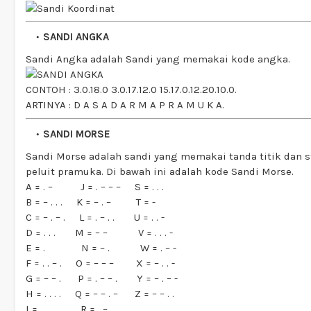
SANDI ANGKA
Sandi Angka adalah Sandi yang memakai kode angka.
CONTOH : 3.0.18.0 3.0.17.12.0 15.17.0.12.20.10.0.
ARTINYA : D A S A D A R M A P R A M U K A.
SANDI MORSE
Sandi Morse adalah sandi yang memakai tanda titik dan st
peluit pramuka. Di bawah ini adalah kode Sandi Morse.
A = . – J = . – – – S = . . .
B = – . . . K = – . – T = -
C = – . – . L = . – . . U = . . -
D = . . . M = – – V = . . . -
E = . N = – . W = . – -
F = . . – . O = – – – X = – . . -
G = – – . P = . – – . Y = – . – -
H = . . . . Q = – – . – Z = – – . .
I = . . R = . – .