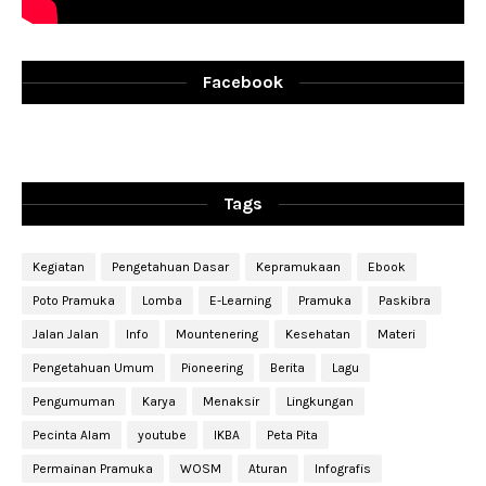
Facebook
Tags
Kegiatan
Pengetahuan Dasar
Kepramukaan
Ebook
Poto Pramuka
Lomba
E-Learning
Pramuka
Paskibra
Jalan Jalan
Info
Mountenering
Kesehatan
Materi
Pengetahuan Umum
Pioneering
Berita
Lagu
Pengumuman
Karya
Menaksir
Lingkungan
Pecinta Alam
youtube
IKBA
Peta Pita
Permainan Pramuka
WOSM
Aturan
Infografis