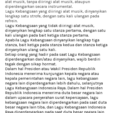
alat musik, tanpa diiringi alat musik, ataupun
diperdengarkan secara instrumental.
b.
Lagu Kebangsaan yang diiringi alat musik, dinyanyikan
lengkap satu strofe, dengan satu kali ulangan pada
refrein.
c.
Lagu Kebangsaan yang tidak diiringi alat musik,
dinyanyikan lengkap satu stanza pertama, dengan satu
kali ulangan pada bait ketiga stanza pertama.
d.
Apabila Lagu Kebangsaan dinyanyikan lengkap tiga
stanza, bait ketiga pada stanza kedua dan stanza ketiga
dinyanyikan ulang satu kali.
e.
Setiap orang yang hadir pada saat Lagu Kebangsaan
diperdengarkan dan/atau dinyanyikan, wajib berdiri
tegak dengan sikap hormat.
.
Dalam hal Presiden atau Wakil Presiden Republik
Indonesia menerima kunjungan kepala negara atau
kepala pemerintahan negara lain, lagu kebangsaan
negara lain diperdengarkan lebih dahulu, selanjutnya
Lagu Kebangsaan Indonesia Raya. Dalam hal Presiden
Republik Indonesia menerima duta besar negara lain
dalam upacara penyerahan surat kepercayaan, lagu
kebangsaan negara lain diperdengarkan pada saat duta
besar negara lain tiba, dan Lagu Kebangsaan Indonesia
Raya diperdengarkan pada saat duta besar negara lain