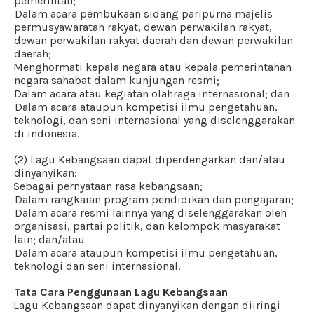
pemerintah;
d.
Dalam acara pembukaan sidang paripurna majelis
permusyawaratan rakyat, dewan perwakilan rakyat,
dewan perwakilan rakyat daerah dan dewan perwakilan
daerah;
e.
Menghormati kepala negara atau kepala pemerintahan
negara sahabat dalam kunjungan resmi;
f.
Dalam acara atau kegiatan olahraga internasional; dan
g.
Dalam acara ataupun kompetisi ilmu pengetahuan,
teknologi, dan seni internasional yang diselenggarakan
di indonesia.
(2) Lagu Kebangsaan dapat diperdengarkan dan/atau
dinyanyikan:
a.
Sebagai pernyataan rasa kebangsaan;
b.
Dalam rangkaian program pendidikan dan pengajaran;
c.
Dalam acara resmi lainnya yang diselenggarakan oleh
organisasi, partai politik, dan kelompok masyarakat
lain; dan/atau
d.
Dalam acara ataupun kompetisi ilmu pengetahuan,
teknologi dan seni internasional.
Tata Cara Penggunaan Lagu Kebangsaan
a.
Lagu Kebangsaan dapat dinyanyikan dengan diiringi