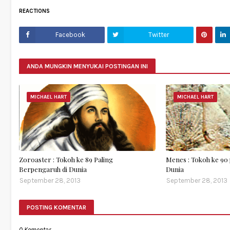
REACTIONS
Facebook
Twitter
ANDA MUNGKIN MENYUKAI POSTINGAN INI
MICHAEL HART
MICHAEL HART
Zoroaster : Tokoh ke 89 Paling
Menes : Tokoh ke 90 
Berpengaruh di Dunia
Dunia
September 28, 2013
September 28, 2013
POSTING KOMENTAR
0 Komentar