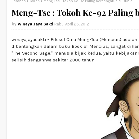
Beranda
Tokoh
Meng-Tse : Tokoh Ke-92 Paling berpengaruh di Dunia
Meng-Tse : Tokoh Ke-92 Paling 
Winaya Jaya Sakti
Rabu, April 25, 2012
winayajayasakti - Filosof Cina Meng-Tse (Mencius) adalah
dibentangkan dalam buku Book of Mencius, sangat diharg
"The Second Sage," manusia bijak kedua, yaitu kebijaka
selisih dengannya sekitar 2000 tahun.