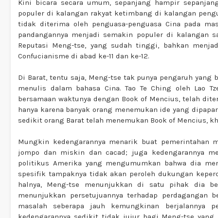
Kini bicara secara umum, sepanjang hampir sepanjang 
populer di kalangan rakyat ketimbang di kalangan pengu
tidak diterima oleh penguasa-penguasa Cina pada mas
pandangannya menjadi semakin populer di kalangan sar
Reputasi Meng-tse, yang sudah tinggi, bahkan menjadi
Confucianisme di abad ke-11 dan ke-12.
Di Barat, tentu saja, Meng-tse tak punya pengaruh yang b
menulis dalam bahasa Cina. Tao Te Ching oleh Lao Tz
bersamaan waktunya dengan Book of Mencius, telah dite
hanya karena banyak orang menemukan ide yang dipaparka
sedikit orang Barat telah menemukan Book of Mencius, khu
Mungkin kedengarannya menarik buat pemerintahan mel
jompo dan miskin dan cacad; juga kedengarannya mena
politikus Amerika yang mengumumkan bahwa dia mendu
spesifik tampaknya tidak akan peroleh dukungan keperc
halnya, Meng-tse menunjukkan di satu pihak dia be
menunjukkan persetujuannya terhadap perdagangan b
masalah seberapa jauh kemungkinan berjalannya per
kedengarannya sedikit tidak jujur bagi Meng-tse yang