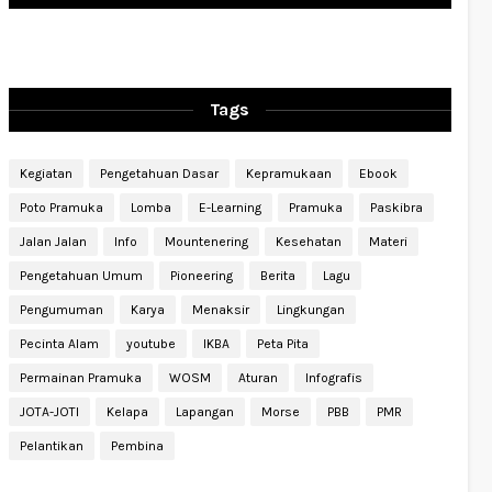
Tags
Kegiatan
Pengetahuan Dasar
Kepramukaan
Ebook
Poto Pramuka
Lomba
E-Learning
Pramuka
Paskibra
Jalan Jalan
Info
Mountenering
Kesehatan
Materi
Pengetahuan Umum
Pioneering
Berita
Lagu
Pengumuman
Karya
Menaksir
Lingkungan
Pecinta Alam
youtube
IKBA
Peta Pita
Permainan Pramuka
WOSM
Aturan
Infografis
JOTA-JOTI
Kelapa
Lapangan
Morse
PBB
PMR
Pelantikan
Pembina