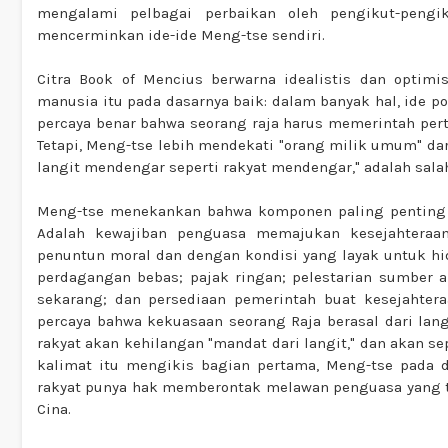
mengalami pelbagai perbaikan oleh pengikut-pengik
mencerminkan ide-ide Meng-tse sendiri.
Citra Book of Mencius berwarna idealistis dan optim
manusia itu pada dasarnya baik: dalam banyak hal, ide p
percaya benar bahwa seorang raja harus memerintah per
Tetapi, Meng-tse lebih mendekati "orang milik umum" dari
langit mendengar seperti rakyat mendengar," adalah salah
Meng-tse menekankan bahwa komponen paling penting da
Adalah kewajiban penguasa memajukan kesejahteraan
penuntun moral dan dengan kondisi yang layak untuk hid
perdagangan bebas; pajak ringan; pelestarian sumber 
sekarang; dan persediaan pemerintah buat kesejahter
percaya bahwa kekuasaan seorang Raja berasal dari lang
rakyat akan kehilangan "mandat dari langit," dan akan s
kalimat itu mengikis bagian pertama, Meng-tse pada 
rakyat punya hak memberontak melawan penguasa yang tid
Cina.