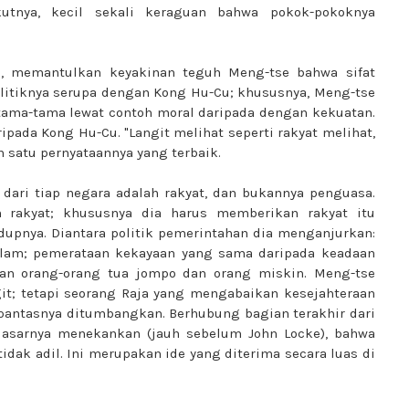
utnya, kecil sekali keraguan bahwa pokok-pokoknya
is, memantulkan keyakinan teguh Meng-tse bahwa sifat
olitiknya serupa dengan Kong Hu-Cu; khususnya, Meng-tse
tama-tama lewat contoh moral daripada dengan kekuatan.
pada Kong Hu-Cu. "Langit melihat seperti rakyat melihat,
 satu pernyataannya yang terbaik.
ri tiap negara adalah rakyat, dan bukannya penguasa.
 rakyat; khususnya dia harus memberikan rakyat itu
upnya. Diantara politik pemerintahan dia menganjurkan:
alam; pemerataan kekayaan yang sama daripada keadaan
aan orang-orang tua jompo dan orang miskin. Meng-tse
it; tetapi seorang Raja yang mengabaikan kesejahteraan
epantasnya ditumbangkan. Berhubung bagian terakhir dari
dasarnya menekankan (jauh sebelum John Locke), bahwa
ak adil. Ini merupakan ide yang diterima secara luas di