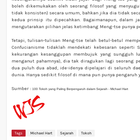
boleh dikemukakan oleh seorang filosof yang menyugu
tidak konsisten) secara umum, bahkan jika dia tidak s
kedua prinsip itu dipecahkan. Bagaimanapun, dalam jan
mengutarakan pilihan jelas ketimbang Meng-tse punya pe
Tetapi, tulisan-tulisan Meng-tse telah betul-betul mem
Confucianisme tidaklah mendekati kebesaran seperti S
kekurangan kesanggupan membujuk yang sungguh luar
menganut pahamnya), dia tak diragukan lagi seorang p
dua puluh dua abad, ide-idenya dipelajari di seluruh 
dunia. Hanya sedikit filosof di mana pun punya pengaruh
Sumber :
100 Tokoh yang Paling Berpengaruh dalam Sejarah - Michael Hart
Tags
Michael Hart
Sejarah
Tokoh