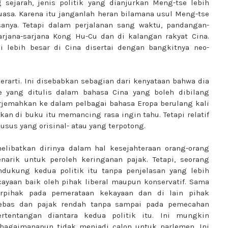
sejarah, jenis politik yang dianjurkan Meng-tse lebih
asa. Karena itu janganlah heran bilamana usul Meng-tse
anya. Tetapi dalam perjalanan sang waktu, pandangan-
jana-sarjana Kong Hu-Cu dan di kalangan rakyat Cina.
 lebih besar di Cina disertai dengan bangkitnya neo-
erarti. Ini disebabkan sebagian dari kenyataan bahwa dia
e yang ditulis dalam bahasa Cina yang boleh dibilang
rjemahkan ke dalam pelbagai bahasa Eropa berulang kali
n di buku itu memancing rasa ingin tahu. Tetapi relatif
sus yang orisinal- atau yang terpotong.
ibatkan dirinya dalam hal kesejahteraan orang-orang
rik untuk peroleh keringanan pajak. Tetapi, seorang
kung kedua politik itu tanpa penjelasan yang lebih
ayaan baik oleh pihak liberal maupun konservatif. Sama
rpihak pada pemerataan kekayaan dan di lain pihak
ebas dan pajak rendah tanpa sampai pada pemecahan
tentangan diantara kedua politik itu. Ini mungkin
 bagaimanapun tidak menjadi calon untuk parlemen. Ini