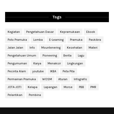
Tags
Kegiatan
Pengetahuan Dasar
Kepramukaan
Ebook
Poto Pramuka
Lomba
E-Learning
Pramuka
Paskibra
Jalan Jalan
Info
Mountenering
Kesehatan
Materi
Pengetahuan Umum
Pioneering
Berita
Lagu
Pengumuman
Karya
Menaksir
Lingkungan
Pecinta Alam
youtube
IKBA
Peta Pita
Permainan Pramuka
WOSM
Aturan
Infografis
JOTA-JOTI
Kelapa
Lapangan
Morse
PBB
PMR
Pelantikan
Pembina