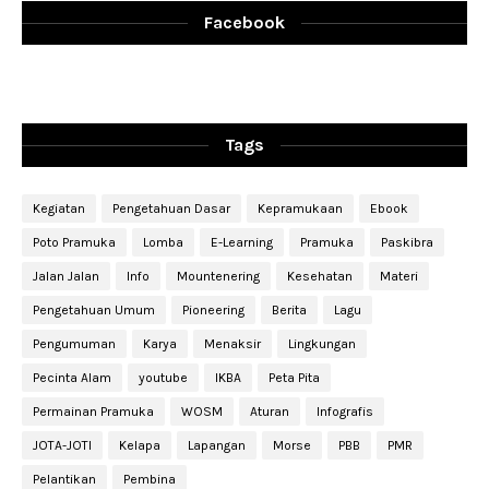
Facebook
Tags
Kegiatan
Pengetahuan Dasar
Kepramukaan
Ebook
Poto Pramuka
Lomba
E-Learning
Pramuka
Paskibra
Jalan Jalan
Info
Mountenering
Kesehatan
Materi
Pengetahuan Umum
Pioneering
Berita
Lagu
Pengumuman
Karya
Menaksir
Lingkungan
Pecinta Alam
youtube
IKBA
Peta Pita
Permainan Pramuka
WOSM
Aturan
Infografis
JOTA-JOTI
Kelapa
Lapangan
Morse
PBB
PMR
Pelantikan
Pembina