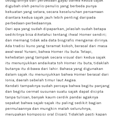
sebagiannya dari perbedaan gaya) bahwa kedua sajak
digubah oleh penulis-penulis yang berbeda punya
kekuatan yang setara, secara keseluruhan persamaan
diantara kedua sajak jauh lebih penting daripada
perbedaan-perbedaannya.
Dari apa yang sudah dipaparkan, jelaslah sudah betapa
sedikitnya bisa diketahui tentang ihwal Homer sendiri;
dan memang tidak ada data biografis mengenai dirinya.
Ada tradisi kuno yang teramat kokoh, berasal dari masa
awal-awal Yunani, bahwa Homer itu buta. Tetapi,
kehebatan yang tampak secara visual dari kedua sajak
itu menunjukkan andaikata toh Homer itu buta, tidaklah
butanya itu dibawa dari lahir. Bahasa yang digunakan
dalam sajak itu menunjukkan bahwa Homer berasal dari
Ionia, daerah sebelah timur laut Aegea.
Kendati tampaknya sudah percaya bahwa begitu panjang
dan begitu cermat susunan suatu sajak dapat dicipta
tanpa tulisan, banyak kaum cerdik pandai agaknya
sepakat bahwa sajak-sajak itu paling sedikit bagian
permulaannya dan mungkin malah seluruhnya,
merupakan komposisi oral (lisan). Tidaklah pasti kapan