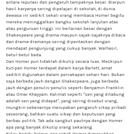
antara reputasi dan pengaruh tampaknya besar. Biarpun
hasil karyanya sering dipelajari di sekolah, di dunia
dewasa ini sedikit sekali orang membaca Homer begitu
mereka meninggalkan bangku sekolah lanjutan atas
atau perguruan tinggi. Ini berlainan besar dengan
Shakespeare yang drama maupun sajak-sajaknya dibaca
dan drama-dramanya sering dipentaskan dengan
mendapat pengunjung yang cukup banyak. Walhasil,
betul-betul beda.
Dan Homer pun tidaklah dikutip secara luas. Meskipun
kutipan Homer terdapat dalam karya Barlett, amat
sedikit digunakan dalam percakapan sehari-hari. Bukan
saja berbeda jauh dengan Shakespeare, juga berbeda
jauh dengan penulis-penulis seperti Benyamin Franklin
atau Omar Khayyam. Kalimat seperti "sen yang ditabung
adalah sen yang didapat", yang sering disebut orang,
mungkin sebenarnya merupakan pengaruh sikap pribadi
seseorang, bahkan suatu sikap dan keputusan yang
berbau politik. Tak ada sangkut pautnya dengan Homer
apa yang banyak dikutip orang sekarang.
Kalau begitu halnya, apa sebab Homer dimasukkan