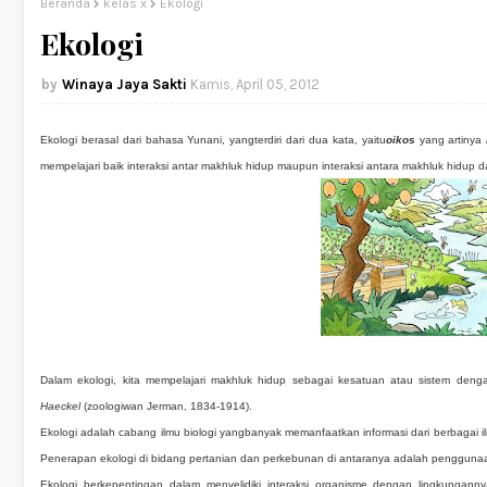
Beranda
kelas x
Ekologi
Ekologi
Winaya Jaya Sakti
Kamis, April 05, 2012
Ekologi berasal dari bahasa Yunani, yangterdiri dari dua kata, yaitu
oikos
yang artinya
mempelajari baik interaksi antar makhluk hidup maupun interaksi antara makhluk hidup d
Dalam ekologi, kita mempelajari makhluk hidup sebagai kesatuan atau sistem dengan
Haeckel
(zoologiwan Jerman, 1834-1914).
Ekologi adalah cabang ilmu biologi yangbanyak memanfaatkan informasi dari berbagai ilm
Penerapan ekologi di bidang pertanian dan perkebunan di antaranya adalah penggunaan
Ekologi berkepentingan dalam menyelidiki interaksi organisme dengan lingkungann