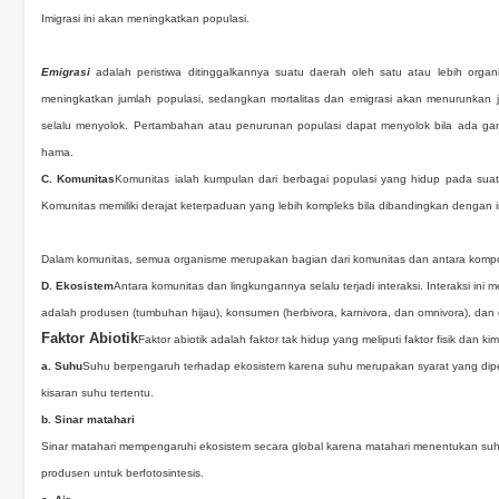
Imigrasi ini akan meningkatkan populasi.
Emigrasi
adalah peristiwa ditinggalkannya suatu daerah oleh satu atau lebih organ
meningkatkan jumlah populasi, sedangkan mortalitas dan emigrasi akan menurunkan
selalu menyolok. Pertambahan atau penurunan populasi dapat menyolok bila ada gan
hama.
C.
Komunitas
Komunitas ialah kumpulan dari berbagai populasi yang hidup pada suat
Komunitas memiliki derajat keterpaduan yang lebih kompleks bila dibandingkan dengan i
Dalam komunitas, semua organisme merupakan bagian dari komunitas dan antara kompo
D. Ekosistem
Antara komunitas dan lingkungannya selalu terjadi interaksi. Interaksi i
adalah produsen (tumbuhan hijau), konsumen (herbivora, karnivora, dan omnivora), dan
Faktor Abiotik
Faktor abiotik adalah faktor tak hidup yang meliputi faktor fisik dan 
a. Suhu
Suhu berpengaruh terhadap ekosistem karena suhu merupakan syarat yang diper
kisaran suhu tertentu.
b. Sinar matahari
Sinar matahari mempengaruhi ekosistem secara global karena matahari menentukan suh
produsen untuk berfotosintesis.