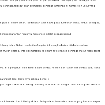
memiliki daun yang berbentuk piala dengan permukaan dalam yang licin sehingga dapat
ora, serangga tersebut akan dilumatkan, sehingga tumbuhan ini memperoleh unsur yang
pat jauh di dalam tanah. Sedangkan akar hawa pada tumbuhan bakau untuk bernapas.
ntuk mempertahankan hidupnya. Contohnya adalah sebagai berikut.
ubang dubur. Sekret tersebut berfungsi untuk menghindarkan diri dari musuhnya.
 Bila musuh datang, tinta disemprotkan ke dalam air sekitarnya sehingga musuh tidak dapat
a ini dipengaruhi oleh faktor dalam berupa hormon dan faktor luar berupa suhu serta
a tingkah laku. Contohnya sebagai berikut :
ai Virginia. Hewan ini sering berbaring tidak berdaya dengan mata tertutup bila didekati
ntuk bertelur. Ikan ini hidup di laut. Setiap tahun, ikan salem dewasa yang berumur empat