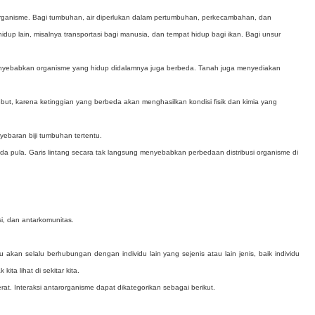
organisme. Bagi tumbuhan, air diperlukan dalam pertumbuhan, perkecambahan, dan
idup lain, misalnya transportasi bagi manusia, dan tempat hidup bagi ikan. Bagi unsur
nyebabkan organisme yang hidup didalamnya juga berbeda. Tanah juga menyediakan
but, karena ketinggian yang berbeda akan menghasilkan kondisi fisik dan kimia yang
ebaran biji tumbuhan tertentu.
da pula. Garis lintang secara tak langsung menyebabkan perbedaan distribusi organisme di
i, dan antarkomunitas.
akan selalu berhubungan dengan individu lain yang sejenis atau lain jenis, baik individu
ita lihat di sekitar kita.
at. Interaksi antarorganisme dapat dikategorikan sebagai berikut.