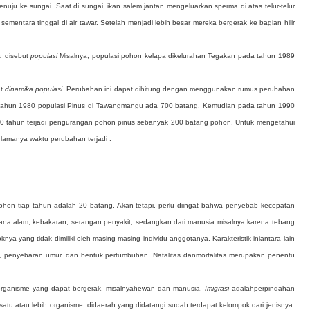
nuju ke sungai. Saat di sungai, ikan salem jantan mengeluarkan sperma di atas telur-telur
sementara tinggal di air tawar. Setelah menjadi lebih besar mereka bergerak ke bagian hilir
u disebut
populasi
Misalnya, populasi pohon kelapa dikelurahan Tegakan pada tahun 1989
ut
dinamika populasi.
Perubahan ini dapat dihitung dengan menggunakan rumus perubahan
tahun 1980 populasi Pinus di Tawangmangu ada 700 batang. Kemudian pada tahun 1990
ma 10 tahun terjadi pengurangan pohon pinus sebanyak 200 batang pohon. Untuk mengetahui
amanya waktu perubahan terjadi :
pohon tiap tahun adalah 20 batang. Akan tetapi, perlu diingat bahwa penyebab kecepatan
cana alam, kebakaran, serangan penyakit, sedangkan dari manusia misalnya karena tebang
ya yang tidak dimiliki oleh masing-masing individu anggotanya. Karakteristik iniantara lain
ik, penyebaran
umur, dan bentuk pertumbuhan. Natalitas danmortalitas merupakan penentu
uk organisme yang dapat bergerak, misalnyahewan dan manusia.
Imigrasi
adalahperpindahan
 satu atau lebih organisme; didaerah yang didatangi sudah terdapat kelompok dari jenisnya.