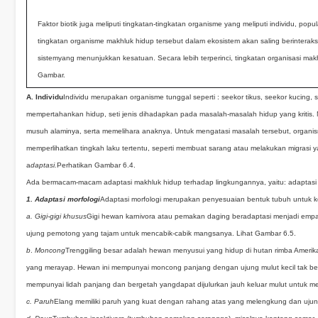
Faktor biotik juga meliputi tingkatan-tingkatan organisme yang meliputi individu, popu
tingkatan organisme makhluk hidup tersebut dalam ekosistem akan saling berintera
sistemyang menunjukkan kesatuan. Secara lebih terperinci, tingkatan organisasi mak
Gambar.
A. Individu
Individu merupakan organisme tunggal seperti : seekor tikus, seekor kucin
mempertahankan hidup, seti jenis dihadapkan pada masalah-masalah hidup yang kritis
musuh alaminya, serta memelihara anaknya. Untuk mengatasi masalah tersebut, organisme
memperlihatkan tingkah laku tertentu, seperti membuat sarang atau melakukan migrasi y
a
daptasi.
Perhatikan Gambar 6.4.
Ada bermacam-macam adaptasi makhluk hidup terhadap lingkungannya, yaitu: adaptasi mor
1. Adaptasi morfologi
Adaptasi morfologi merupakan penyesuaian bentuk tubuh untuk ke
a.
Gigi-gigi khusus
Gigi hewan karnivora atau pemakan daging beradaptasi menjadi empa
ujung pemotong yang tajam untuk mencabik-cabik mangsanya. Lihat Gambar 6.5.
b
.
Moncong
Trenggiling besar adalah hewan menyusui yang hidup di hutan rimba Amerik
yang
merayap. Hewan ini mempunyai moncong panjang dengan ujung mulut kecil tak ber
mempunyai lidah panjang dan bergetah yangdapat dijulurkan jauh keluar mulut untuk 
c. Paruh
Elang memiliki paruh yang kuat dengan rahang atas yang melengkung dan uju