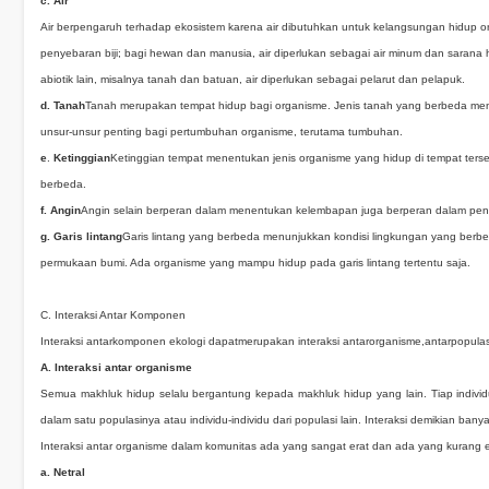
c. Air
Air berpengaruh terhadap ekosistem karena air dibutuhkan untuk kelangsungan hidup 
penyebaran biji; bagi hewan dan manusia, air diperlukan sebagai air minum dan sarana h
abiotik lain, misalnya tanah dan batuan, air diperlukan sebagai pelarut dan pelapuk.
d. T
anah
Tanah merupakan tempat hidup bagi organisme. Jenis tanah yang berbeda me
unsur-unsur penting bagi pertumbuhan organisme, terutama tumbuhan.
e
.
Ketinggian
Ketinggian tempat menentukan jenis organisme yang hidup di tempat terse
berbeda.
f. Angin
Angin selain berperan dalam menentukan kelembapan juga berperan dalam peny
g. Garis lintang
Garis lintang yang berbeda menunjukkan kondisi lingkungan yang berbe
permukaan bumi. Ada organisme yang mampu hidup pada garis lintang tertentu saja.
C. Interaksi Antar Komponen
Interaksi antarkomponen ekologi dapatmerupakan interaksi antarorganisme,antarpopulas
A. Interaksi antar organisme
Semua makhluk hidup selalu bergantung kepada makhluk hidup yang lain. Tiap individu 
dalam satu populasinya atau individu-individu dari populasi lain. Interaksi demikian banyak k
Interaksi antar organisme dalam komunitas ada yang sangat erat dan ada yang kurang er
a. Netral