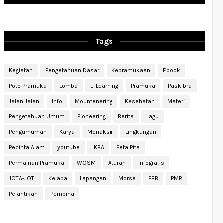
Tags
Kegiatan
Pengetahuan Dasar
Kepramukaan
Ebook
Poto Pramuka
Lomba
E-Learning
Pramuka
Paskibra
Jalan Jalan
Info
Mountenering
Kesehatan
Materi
Pengetahuan Umum
Pioneering
Berita
Lagu
Pengumuman
Karya
Menaksir
Lingkungan
Pecinta Alam
youtube
IKBA
Peta Pita
Permainan Pramuka
WOSM
Aturan
Infografis
JOTA-JOTI
Kelapa
Lapangan
Morse
PBB
PMR
Pelantikan
Pembina