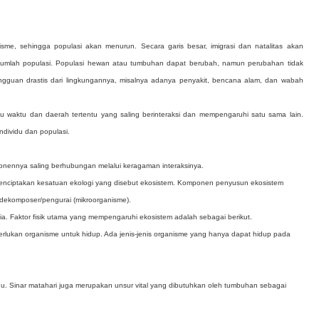
isme, sehingga populasi akan menurun. Secara garis besar, imigrasi dan natalitas akan
 jumlah populasi. Populasi hewan atau tumbuhan dapat berubah, namun perubahan tidak
gguan drastis dari lingkungannya, misalnya adanya penyakit, bencana alam, dan wabah
u waktu dan daerah tertentu yang saling berinteraksi dan mempengaruhi satu sama lain.
ndividu dan populasi.
nennya saling berhubungan melalui keragaman interaksinya.
ni menciptakan kesatuan ekologi yang disebut ekosistem. Komponen penyusun ekosistem
 dekomposer/pengurai (mikroorganisme).
kimia. Faktor fisik utama yang mempengaruhi ekosistem adalah sebagai berikut.
lukan organisme untuk hidup. Ada jenis-jenis organisme yang hanya dapat hidup pada
u. Sinar matahari juga merupakan unsur vital yang dibutuhkan oleh tumbuhan sebagai