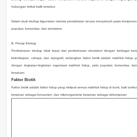
hubungan timbal balik tersebut.
Dalam studi ekologi digunakan metoda pendekatan secara rnenyeluruh pada komponen-ko
populasi, komunitas, dan ekosistem.
B. Prinsip Ekologi
Pembahasan ekologi tidak lepas dari pembahasan ekosistem dengan berbagai komponen
kelembapan, cahaya, dan topografi, sedangkan faktor biotik adalah makhluk hidup y
dengan tingkatan-tingkatan organisasi makhluk hidup, yaitu populasi, komunitas,
kesatuan.
Faktor Biotik
Faktor biotik adalah faktor hidup yang meliputi semua makhluk hidup di bumi, baik 
berperan sebagai konsumen, dan mikroorganisme berperan sebagai dekomposer.