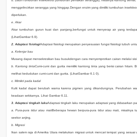
d
.
Daun
Tumbuhan insektivora (tumbuhan pemakan serangga), misalnya kantong semar, 
menggelincirkan serangga yang hinggap.
Dengan enzim yang dimiliki tumbuhan insektiv
diperlukan.
e
.
Akar
Akar tumbuhan gurun kuat dan panjang,berfungsi untuk menyerap air yang terda
(LihatGambar 6.9).
2. Adaptasi fsiologi
Adaptasi fisiologi merupakan penyesuaian fungsi fisiologi tubuh u
a
.
Kelenjar bau
Musang dapat mensekresikan bau busukdengan cara menyemprotkan cairan melalui sisi l
b
.
Kantong tinta
Cumi-cumi dan gurita memiliki kantong tinta yang berisi cairan hitam.
melihat kedudukan cumi-cumi dan gurita. (LihatGambar 6.1 0).
c. Mimikri pada kadal
Kulit kadal dapat berubah warna karena pigmen yang dikandungnya. Perubahan warn
keadaan sekitarnya. Lihat Gambar 6.11.
3. Adaptasi tingkah laku
Adaptasi tingkah laku merupakan adaptasi yang didasarkan pad
a.
Pura-pura tidur atau mati
Beberapa hewan berpura-pura tidur atau mati, misalnya tup
seekor anjing.
b.
Migrasi
Ikan salem raja di Amerika Utara melakukan migrasi untuk mencari tempat yang sesuai u