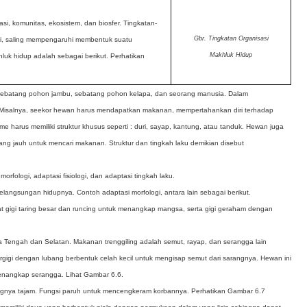
lasi, komunitas, ekosistem, dan biosfer. Tingkatan-
Gbr. Tingkatan Organisasi
ksi, saling mempengaruhi membentuk suatu
Makhluk Hidup
hluk hidup adalah sebagai berikut. Perhatikan
g, sebatang pohon jambu, sebatang pohon kelapa, dan seorang manusia.
Dalam
. Misalnya, seekor hewan harus mendapatkan makanan, mempertahankan diri terhadap
 harus memiliki struktur khusus seperti : duri, sayap, kantung, atau tanduk. Hewan juga
ang jauh untuk mencari makanan. Struktur dan tingkah laku demikian disebut
fologi, adaptasi fisiologi, dan adaptasi tingkah laku.
langsungan hidupnya. Contoh adaptasi morfologi, antara lain sebagai berikut.
t gigi taring besar dan runcing untuk menangkap mangsa, serta gigi geraham dengan
a Tengah dan Selatan. Makanan trenggiling adalah semut, rayap, dan serangga lain
gigi dengan lubang berbentuk celah kecil untuk mengisap semut dari sarangnya. Hewan ini
menangkap serangga. Lihat Gambar 6.6.
ngnya tajam. Fungsi paruh untuk mencengkeram korbannya. Perhatikan Gambar 6.7