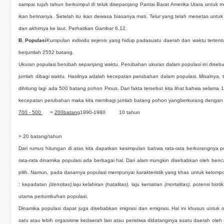
sampai tujuh tahun berkumpul di teluk disepanjang Pantai Barat Amerika Utara untuk me
ikan betinanya. Setelah itu ikan dewasa biasanya mati. Telur yang telah menetas untuk 
dan akhirnya ke laut. Perhatikan Gambar 6.12.
B.
Populasi
Kumpulan individu sejenis yang hidup padasuatu daerah dan waktu tertent
berjumlah 2552 batang.
Ukuran populasi berubah sepanjang waktu. Perubahan ukuran dalam populasi
ini diseb
jumlah dibagi waktu. Hasilnya adalah kecepatan perubahan dalam populasi.
Misalnya, 
dihitung lagi ada 500 batang pohon Pinus. Dari fakta tersebut kita lihat bahwa sela
kecepatan perubahan maka kita membagi jumlah batang pohon yangberkurang dengan l
700 - 500
=
200batang
1990-1980
10 tahun
= 20 batang/tahun
Dari rumus hitungan di atas kita dapatkan kesimpulan bahwa rata-rata berkurangnya 
rata-rata dinamika populasi ada berbagai hal. Dari alam mungkin disebabkan oleh ben
pilih. Namun, pada dasarnya populasi mempunyai karakteristik yang khas untuk kelompokn
: kepadatan
(densitas),
laju kelahiran
(natalitas),
laju kematian
(mortalitas),
potensi biot
utama pertumbuhan populasi.
Dinamika populasi dapat juga disebabkan imigrasi dan emigrasi. Hal ini khusus unt
satu atau lebih organisme kedaerah lain atau peristiwa didatanginya suatu daerah oleh