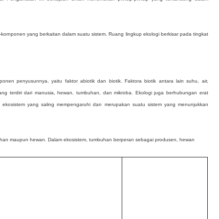
rnponen yang berkaitan dalam suatu sistem. Ruang lingkup ekologi berkisar pada tingkat
 penyusunnya, yaitu faktor abiotik dan biotik. Faktora biotik antara lain suhu, air,
ang terdiri dari manusia, hewan, tumbuhan, dan mikroba. Ekologi juga berhubungan erat
 dan ekosistem yang saling mempengaruhi dan merupakan suatu sistem yang menunjukkan
tumbuhan maupun hewan. Dalam ekosistem, tumbuhan berperan sebagai produsen, hewan