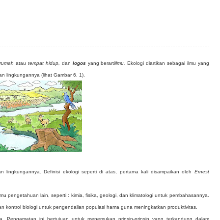
rumah
atau
tempat hidup,
dan
logos
yang berarti
ilmu.
Ekologi diartikan sebagai ilmu yang
an lingkungannya (lihat Gambar 6. 1).
 lingkungannya. Definisi ekologi seperti di atas, pertama kali disampaikan oleh
Ernest
u pengetahuan lain, seperti : kimia, fisika, geologi, dan klimatologi untuk pembahasannya.
 kontrol biologi untuk pengendalian populasi hama guna meningkatkan produktivitas.
ya. Pengamatan ini bertujuan untuk menemukan prinsip-prinsip yang terkandung dalam