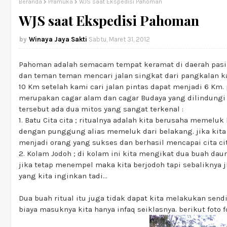
Beranda
Pramuka
WJS saat Ekspedisi Pahoman
WJS saat Ekspedisi Pahoman
Winaya Jaya Sakti
Sabtu, Maret 31, 2012
Pahoman adalah semacam tempat keramat di daerah pasir 
dan teman teman mencari jalan singkat dari pangkalan k
10 Km setelah kami cari jalan pintas dapat menjadi 6 K
merupakan cagar alam dan cagar Budaya yang dilindungi 
tersebut ada dua mitos yang sangat terkenal :
1. Batu Cita cita ; ritualnya adalah kita berusaha memelu
dengan punggung alias memeluk dari belakang. jika kita
menjadi orang yang sukses dan berhasil mencapai cita cit
2. Kolam Jodoh ; di kolam ini kita mengikat dua buah dau
jika tetap menempel maka kita berjodoh tapi sebaliknya j
yang kita inginkan tadi...
Dua buah ritual itu juga tidak dapat kita melakukan sen
biaya masuknya kita hanya infaq seiklasnya. berikut foto