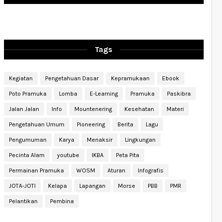
Tags
Kegiatan
Pengetahuan Dasar
Kepramukaan
Ebook
Poto Pramuka
Lomba
E-Learning
Pramuka
Paskibra
Jalan Jalan
Info
Mountenering
Kesehatan
Materi
Pengetahuan Umum
Pioneering
Berita
Lagu
Pengumuman
Karya
Menaksir
Lingkungan
Pecinta Alam
youtube
IKBA
Peta Pita
Permainan Pramuka
WOSM
Aturan
Infografis
JOTA-JOTI
Kelapa
Lapangan
Morse
PBB
PMR
Pelantikan
Pembina