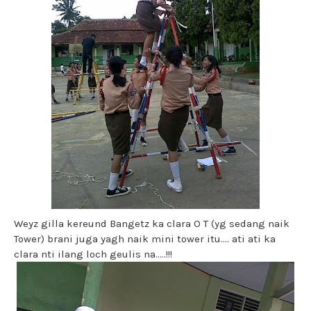
Weyz gilla kereund Bangetz ka clara O T (yg sedang naik
Tower) brani juga yagh naik mini tower itu.... ati ati ka
clara nti ilang loch geulis na.....!!!