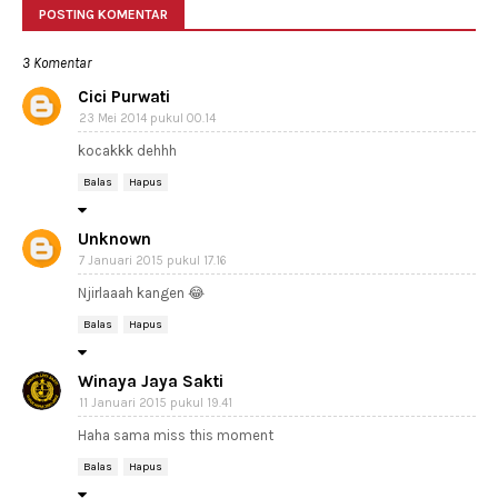
POSTING KOMENTAR
3 Komentar
Cici Purwati
23 Mei 2014 pukul 00.14
kocakkk dehhh
Balas
Hapus
Unknown
7 Januari 2015 pukul 17.16
Njirlaaah kangen 😂
Balas
Hapus
Winaya Jaya Sakti
11 Januari 2015 pukul 19.41
Haha sama miss this moment
Balas
Hapus