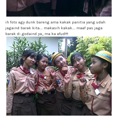
ih foto agy dunk bareng ama kakak panitia yang udah
jagaind barak kita.... makasih kakak.... maaf pas jaga
barak di godaind ya,, ma ka afud!!!!