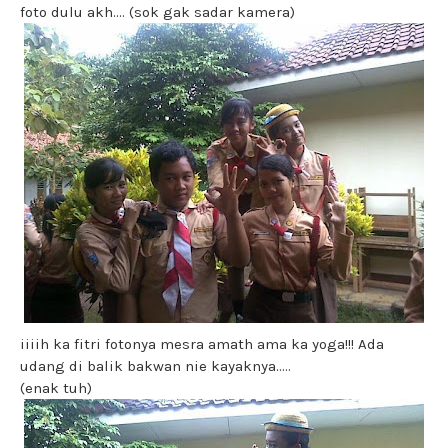
foto dulu akh.... (sok gak sadar kamera)
iiiih ka fitri fotonya mesra amath ama ka yoga!!! Ada
udang di balik bakwan nie kayaknya.....
(enak tuh)