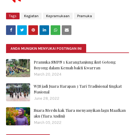
Tags
Kegiatan
Kepramukaan
Pramuka
ANDA MUNGKIN MENYUKAI POSTINGAN INI
Pramuka SMPN 1 Karangtanjung ikut Gotong
Royong dalam Kemah bakti Kwarran
March 20, 2024
WJS jadi Juara Harapan 3 Tari Tradisional tingkat
Nasional
June 28, 2022
Suara Merdu kak Tiara menyanyikan lagu Maafkan
aku (Tiara Andini)
March 05, 2022