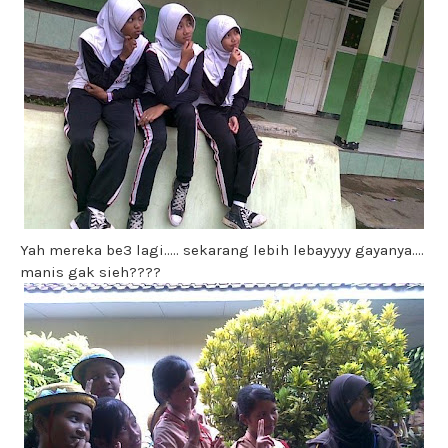
Yah mereka be3 lagi..... sekarang lebih lebayyyy gayanya....
manis gak sieh????