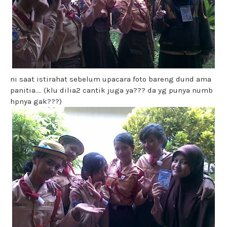
ni saat istirahat sebelum upacara foto bareng dund ama
panitia.... (klu dilia2 cantik juga ya??? da yg punya numb
hpnya gak???)