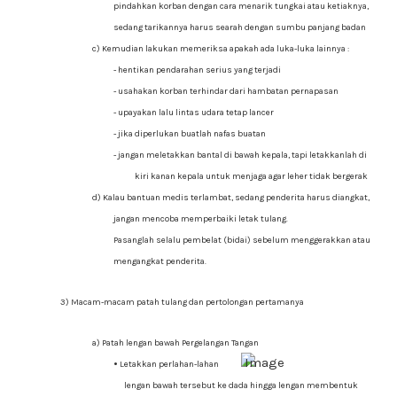
pindahkan korban dengan cara menarik tungkai atau ketiaknya,
sedang tarikannya harus searah dengan sumbu panjang badan
c) Kemudian lakukan memeriksa apakah ada luka-luka lainnya :
- hentikan pendarahan serius yang terjadi
- usahakan korban terhindar dari hambatan pernapasan
- upayakan lalu lintas udara tetap lancer
- jika diperlukan buatlah nafas buatan
- jangan meletakkan bantal di bawah kepala, tapi letakkanlah di
kiri kanan kepala untuk menjaga agar leher tidak bergerak
d) Kalau bantuan medis terlambat, sedang penderita harus diangkat,
jangan mencoba memperbaiki letak tulang.
Pasanglah selalu pembelat (bidai) sebelum menggerakkan atau
mengangkat penderita.
3) Macam-macam patah tulang dan pertolongan pertamanya
a) Patah lengan bawah Pergelangan Tangan
•
Letakkan perlahan-lahan
lengan bawah tersebut ke dada hingga lengan membentuk