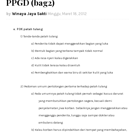
PPGD (bag2)
Winaya Jaya Sakti
Minggu, Maret 18, 2012
e. P3K patah tulang
1) Tanda-tanda patah tulang
a) Penderita tidak dapat menggerakkan bagian yang luka
b) Bentuk bagian yang terkena tampak tidak normal
c) Ada rasa nyeri kalau digerakkan
d) Kulit tidak terasa kalau disentuh
e) Pembengkakkan dan warna biru di sekitar kulit yang luka
2) Pedoman umum pertolongan pertama terhadap patah tulang
a) Pada umumnya patah tulang tidak pernah sebagai kasus darurat
yang membutuhkan pertolongan segera, kecuali demi
penyelamatan jiwa korban. Sebaiknya jangan menggerakkan atau
mengganggu penderita, tunggu saja sampai dokter atau
ambulans datang.
b) Kalau korban harus dipindahkan dari tempat yang membahayakan,