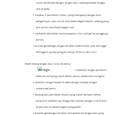
sudut 90 derajat dengan lengan atas, sedang telapak tangan
rata di dada
•
Siapkan 2 pembelat ( bidai ) yang dilengkapi dengan kain
pengempuk, satu untuk membelat bagian dalam, sedang yang
lain untuk membelat bagian luar
•
Usahakan pembelat merentang dari siku sampai ke punggung
jemari
•
Aturlah gendongan tangan ke leher sedemikian rupa sehingga
ketinggian ujung-ujung jari hanya 7,5-10 cm dari siku
Patah Tulang lengan Atas (siku ke bahu)
•
Letakkan tangan perlahan-
lahan ke samping tubuh dalam posisi sealamiah mungkin
•
Letakkan lengan bawah di dada dengan telapak tangan
menempel perut
•
Pasang satu pembelat (bidai) yang sudah berlapis bahan
empuk di sebelah luar lengan dan ikatlah dengan 2 carik kain
di atas dan di bawah bagian yang patah
•
Buatlah gendongan ke leher, tempelkan ke lengan atas yang