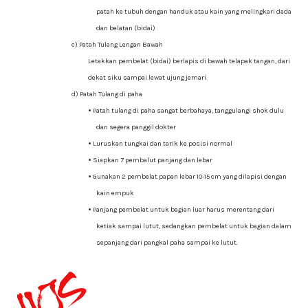
patah ke tubuh dengan handuk atau kain yang melingkari dada
dan belatan (bidai)
c) Patah Tulang Lengan Bawah
Letakkan pembelat (bidai) berlapis di bawah telapak tangan, dari
dekat siku sampai lewat ujung jemari.
d) Patah Tulang di paha
•
Patah tulang di paha sangat berbahaya, tanggulangi shok dulu
dan segera panggil dokter
•
Luruskan tungkai dan tarik ke posisi normal
•
Siapkan 7 pembalut panjang dan lebar
•
Gunakan 2 pembelat papan lebar 10-15 cm yang dilapisi dengan
kain empuk
•
Panjang pembelat untuk bagian luar harus merentang dari
ketiak sampai lutut, sedangkan pembelat untuk bagian dalam
sepanjang dari pangkal paha sampai ke lutut.