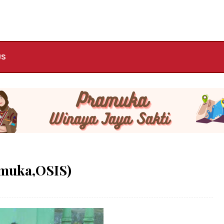
JS
amuka,OSIS)