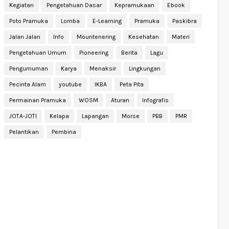
Kegiatan
Pengetahuan Dasar
Kepramukaan
Ebook
Poto Pramuka
Lomba
E-Learning
Pramuka
Paskibra
Jalan Jalan
Info
Mountenering
Kesehatan
Materi
Pengetahuan Umum
Pioneering
Berita
Lagu
Pengumuman
Karya
Menaksir
Lingkungan
Pecinta Alam
youtube
IKBA
Peta Pita
Permainan Pramuka
WOSM
Aturan
Infografis
JOTA-JOTI
Kelapa
Lapangan
Morse
PBB
PMR
Pelantikan
Pembina