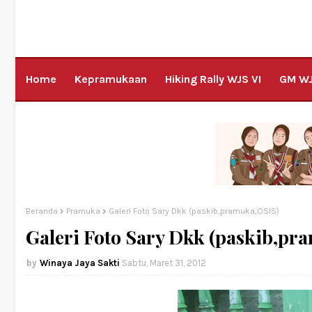
Home
Kepramukaan
Hiking Rally WJS VI
GM W
Beranda
Pramuka
Galeri Foto Sary Dkk (paskib,pramuka,OSIS)
Galeri Foto Sary Dkk (paskib,pr
Winaya Jaya Sakti
Sabtu, Maret 31, 2012