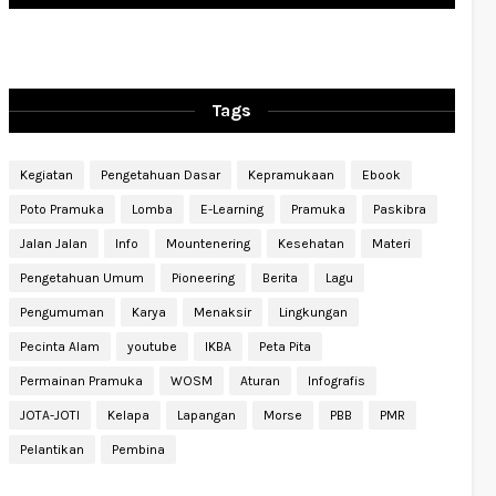
Tags
Kegiatan
Pengetahuan Dasar
Kepramukaan
Ebook
Poto Pramuka
Lomba
E-Learning
Pramuka
Paskibra
Jalan Jalan
Info
Mountenering
Kesehatan
Materi
Pengetahuan Umum
Pioneering
Berita
Lagu
Pengumuman
Karya
Menaksir
Lingkungan
Pecinta Alam
youtube
IKBA
Peta Pita
Permainan Pramuka
WOSM
Aturan
Infografis
JOTA-JOTI
Kelapa
Lapangan
Morse
PBB
PMR
Pelantikan
Pembina