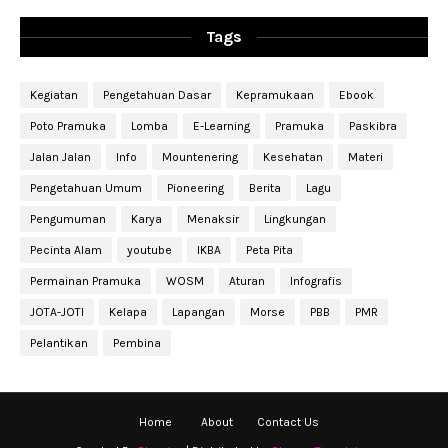
Tags
Kegiatan
Pengetahuan Dasar
Kepramukaan
Ebook
Poto Pramuka
Lomba
E-Learning
Pramuka
Paskibra
Jalan Jalan
Info
Mountenering
Kesehatan
Materi
Pengetahuan Umum
Pioneering
Berita
Lagu
Pengumuman
Karya
Menaksir
Lingkungan
Pecinta Alam
youtube
IKBA
Peta Pita
Permainan Pramuka
WOSM
Aturan
Infografis
JOTA-JOTI
Kelapa
Lapangan
Morse
PBB
PMR
Pelantikan
Pembina
Home
About
Contact Us