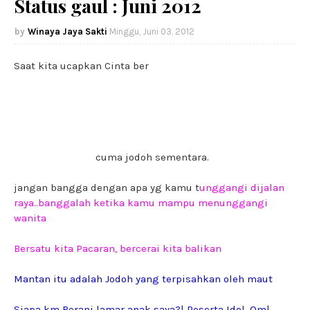
Status gaul : Juni 2012
Winaya Jaya Sakti
Minggu, Juni 03, 2012
Saat kita ucapkan Cinta ber
arti kita telah mengikat
sebuah komitmen utk menjaganya selamanya
Wanita itu hebat, bisa basah walo tanpa kena air (?) *krik
krik*
Pacar itu adalah
cuma jodoh sementara.
jangan bangga dengan apa yg kamu t
unggangi dijalan
raya..banggalah ketika kamu mampu menunggangi
wanita
Bersatu kita Pacaran, bercerai kita balikan
Mantan itu adalah Jodoh yang terpisahkan oleh maut
Siapa km Berani lamar anak saya?| Peserta Idol, Om|