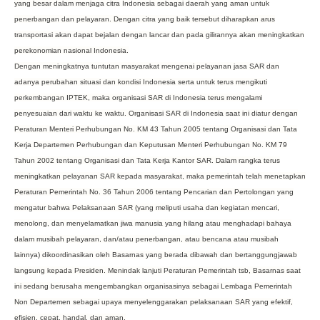
yang besar dalam menjaga citra Indonesia sebagai daerah yang aman untuk
penerbangan dan pelayaran. Dengan citra yang baik tersebut diharapkan arus
transportasi akan dapat bejalan dengan lancar dan pada gilirannya akan meningkatkan
perekonomian nasional Indonesia.
Dengan meningkatnya tuntutan masyarakat mengenai pelayanan jasa SAR dan
adanya perubahan situasi dan kondisi Indonesia serta untuk terus mengikuti
perkembangan IPTEK, maka organisasi SAR di Indonesia terus mengalami
penyesuaian dari waktu ke waktu. Organisasi SAR di Indonesia saat ini diatur dengan
Peraturan Menteri Perhubungan No. KM 43 Tahun 2005 tentang Organisasi dan Tata
Kerja Departemen Perhubungan dan Keputusan Menteri Perhubungan No. KM 79
Tahun 2002 tentang Organisasi dan Tata Kerja Kantor SAR. Dalam rangka terus
meningkatkan pelayanan SAR kepada masyarakat, maka pemerintah telah menetapkan
Peraturan Pemerintah No. 36 Tahun 2006 tentang Pencarian dan Pertolongan yang
mengatur bahwa Pelaksanaan SAR (yang meliputi usaha dan kegiatan mencari,
menolong, dan menyelamatkan jiwa manusia yang hilang atau menghadapi bahaya
dalam musibah pelayaran, dan/atau penerbangan, atau bencana atau musibah
lainnya) dikoordinasikan oleh Basarnas yang berada dibawah dan bertanggungjawab
langsung kepada Presiden. Menindak lanjuti Peraturan Pemerintah tsb, Basarnas saat
ini sedang berusaha mengembangkan organisasinya sebagai Lembaga Pemerintah
Non Departemen sebagai upaya menyelenggarakan pelaksanaan SAR yang efektif,
efisien, cepat, handal, dan aman.