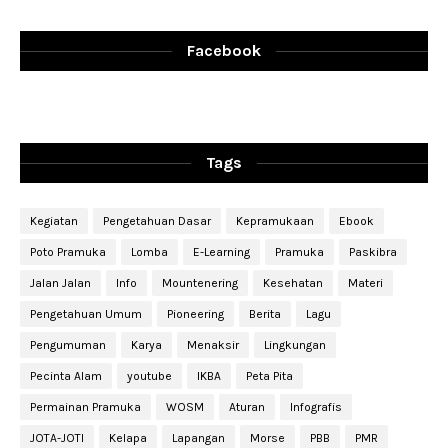
Facebook
Tags
Kegiatan
Pengetahuan Dasar
Kepramukaan
Ebook
Poto Pramuka
Lomba
E-Learning
Pramuka
Paskibra
Jalan Jalan
Info
Mountenering
Kesehatan
Materi
Pengetahuan Umum
Pioneering
Berita
Lagu
Pengumuman
Karya
Menaksir
Lingkungan
Pecinta Alam
youtube
IKBA
Peta Pita
Permainan Pramuka
WOSM
Aturan
Infografis
JOTA-JOTI
Kelapa
Lapangan
Morse
PBB
PMR