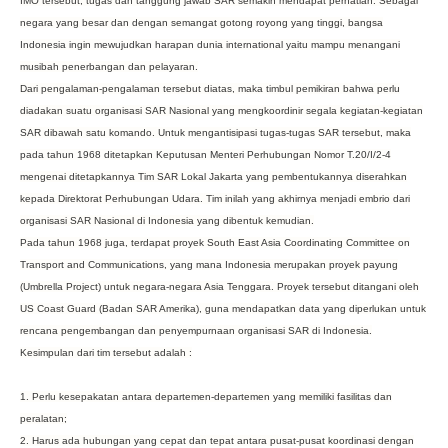
IMO tersebut, tugas dan tanggung jawab SAR semakin mendapat perhatian. Sebagai
negara yang besar dan dengan semangat gotong royong yang tinggi, bangsa
Indonesia ingin mewujudkan harapan dunia international yaitu mampu menangani
musibah penerbangan dan pelayaran.
Dari pengalaman-pengalaman tersebut diatas, maka timbul pemikiran bahwa perlu
diadakan suatu organisasi SAR Nasional yang mengkoordinir segala kegiatan-kegiatan
SAR dibawah satu komando. Untuk mengantisipasi tugas-tugas SAR tersebut, maka
pada tahun 1968 ditetapkan Keputusan Menteri Perhubungan Nomor T.20/I/2-4
mengenai ditetapkannya Tim SAR Lokal Jakarta yang pembentukannya diserahkan
kepada Direktorat Perhubungan Udara. Tim inilah yang akhirnya menjadi embrio dari
organisasi SAR Nasional di Indonesia yang dibentuk kemudian.
Pada tahun 1968 juga, terdapat proyek South East Asia Coordinating Committee on
Transport and Communications, yang mana Indonesia merupakan proyek payung
(Umbrella Project) untuk negara-negara Asia Tenggara. Proyek tersebut ditangani oleh
US Coast Guard (Badan SAR Amerika), guna mendapatkan data yang diperlukan untuk
rencana pengembangan dan penyempurnaan organisasi SAR di Indonesia.
Kesimpulan dari tim tersebut adalah :
1. Perlu kesepakatan antara departemen-departemen yang memiliki fasilitas dan
peralatan;
2. Harus ada hubungan yang cepat dan tepat antara pusat-pusat koordinasi dengan