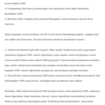
pusat fasilitas SAR;
3. Pengawasan lalu lintas penerbangan dan pelayaran perlu diberi tambahan
pendidikan SAR;
4. Bantuan radio navigasi yang penting diharapkan untuk pelayaran secara terus
menerus.
Dalam kegiatan survey tersebut, tim US Coast Guard didampingi pejabat - pejabat sipil
dan militer dari Indonesia, tim dari Indonesia membuat kesimpulan bahwa :
1. Instansi pemerintah baik sipil maupun militer sudah mempunyai unsur yang dapat
membantu kegiatan SAR, namun diperlukan suatu wadah untuk menghimpun unsur-
unsur tersebut dalam suatu sistem SAR yang baik. Instansi-instansi berpotensi tersebut
juga sudah mempunyai perangkat dan jaringan komunikasi yang memadai untuk
kegiatan SAR, namun diperlukan pengaturan pemanfaatan jaringan tersebut.
2. Personil dari instansi berpotensi SAR pada umumnya belum memiliki kemampuan dan
keterampilan SAR yang khusus, sehingga perlu pembinaan dan latihan.
Peralatan milik instansi berpotensi SAR tersebut bukan untuk keperluan SAR, walaupun
dapat digunakan dalam keadaan darurat, namun diperlukan standardisasi peralatan.
Hasil survey akhirnya dituangkan pada "Preliminary Recommendation" yang berisi