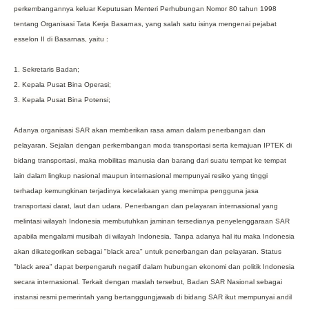
perkembangannya keluar Keputusan Menteri Perhubungan Nomor 80 tahun 1998
tentang Organisasi Tata Kerja Basarnas, yang salah satu isinya mengenai pejabat
esselon II di Basarnas, yaitu :
1. Sekretaris Badan;
2. Kepala Pusat Bina Operasi;
3. Kepala Pusat Bina Potensi;
Adanya organisasi SAR akan memberikan rasa aman dalam penerbangan dan
pelayaran. Sejalan dengan perkembangan moda transportasi serta kemajuan IPTEK di
bidang transportasi, maka mobilitas manusia dan barang dari suatu tempat ke tempat
lain dalam lingkup nasional maupun internasional mempunyai resiko yang tinggi
terhadap kemungkinan terjadinya kecelakaan yang menimpa pengguna jasa
transportasi darat, laut dan udara. Penerbangan dan pelayaran internasional yang
melintasi wilayah Indonesia membutuhkan jaminan tersedianya penyelenggaraan SAR
apabila mengalami musibah di wilayah Indonesia. Tanpa adanya hal itu maka Indonesia
akan dikategorikan sebagai "black area" untuk penerbangan dan pelayaran. Status
"black area" dapat berpengaruh negatif dalam hubungan ekonomi dan politik Indonesia
secara internasional. Terkait dengan maslah tersebut, Badan SAR Nasional sebagai
instansi resmi pemerintah yang bertanggungjawab di bidang SAR ikut mempunyai andil