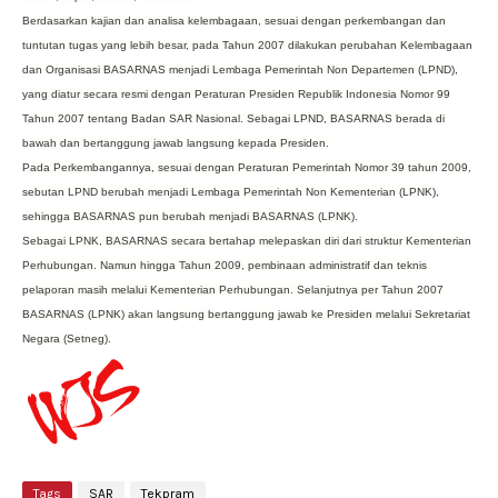
Berdasarkan kajian dan analisa kelembagaan, sesuai dengan perkembangan dan
tuntutan tugas yang lebih besar, pada Tahun 2007 dilakukan perubahan Kelembagaan
dan Organisasi BASARNAS menjadi Lembaga Pemerintah Non Departemen (LPND),
yang diatur secara resmi dengan Peraturan Presiden Republik Indonesia Nomor 99
Tahun 2007 tentang Badan SAR Nasional. Sebagai LPND, BASARNAS berada di
bawah dan bertanggung jawab langsung kepada Presiden.
Pada Perkembangannya, sesuai dengan Peraturan Pemerintah Nomor 39 tahun 2009,
sebutan LPND berubah menjadi Lembaga Pemerintah Non Kementerian (LPNK),
sehingga BASARNAS pun berubah menjadi BASARNAS (LPNK).
Sebagai LPNK, BASARNAS secara bertahap melepaskan diri dari struktur Kementerian
Perhubungan. Namun hingga Tahun 2009, pembinaan administratif dan teknis
pelaporan masih melalui Kementerian Perhubungan. Selanjutnya per Tahun 2007
BASARNAS (LPNK) akan langsung bertanggung jawab ke Presiden melalui Sekretariat
Negara (Setneg).
Tags
SAR
Tekpram