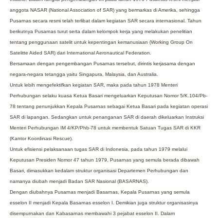
anggota NASAR (National Association of SAR) yang bermarkas di Amerika, sehingga
Pusarnas secara resmi telah terlibat dalam kegiatan SAR secara internasional. Tahun
berikutnya Pusarnas turut serta dalam kelompok kerja yang melakukan penelitian
tentang penggunaan satelit untuk kepentingan kemanusiaan (Working Group On
Satelitte Aided SAR) dari International Aeronautical Federation.
Bersamaan dengan pengembangan Pusarnas tersebut, dirintis kerjasama dengan
negara-negara tetangga yaitu Singapura, Malaysia, dan Australia.
Untuk lebih mengefektifkan kegiatan SAR, maka pada tahun 1978 Menteri
Perhubungan selaku kuasa Ketua Basari mengeluarkan Keputusan Nomor 5/K.104/Pb-
78 tentang penunjukkan Kepala Pusarnas sebagai Ketua Basari pada kegiatan operasi
SAR di lapangan. Sedangkan untuk penanganan SAR di daerah dikeluarkan Instruksi
Menteri Perhubungan IM 4/KP/Phb-78 untuk membentuk Satuan Tugas SAR di KKR
(Kantor Koordinasi Rescue).
Untuk efisiensi pelaksanaan tugas SAR di Indonesia, pada tahun 1979 melalui
Keputusan Presiden Nomor 47 tahun 1979, Pusarnas yang semula berada dibawah
Basari, dimasukkan kedalam struktur organisasi Departemen Perhubungan dan
namanya diubah menjadi Badan SAR Nasional (BASARNAS).
Dengan diubahnya Pusarnas menjadi Basarnas, Kepala Pusarnas yang semula
esselon II menjadi Kepala Basarnas esselon I. Demikian juga struktur organisasinya
disempurnakan dan Kabasarnas membawahi 3 pejabat esselon II. Dalam