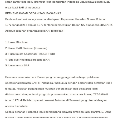
saran-saran yang perlu ditempuh oleh pemerintah Indonesia untuk mewujudkan suatu
organisasi SAR di Indonesia.
PERKEMBANGAN ORGANISASI BASARNAS
Berdasarkan hasil survey tersebut ditetapkan Keputusan Presiden Nomor 11 tahun
1972 tanggal 28 Februari 1972 tentang pembentukan Badan SAR Indonesia (BASARI).
Adapun susunan organisasi BASARI terdiri dari :
1. Unsur Pimpinan
2. Pusat SAR Nasional (Pusarnas)
3. Pusat-pusat Koordinasi Rescue (PKR)
4. Sub-sub Koordinasi Rescue (SKR)
5. Unsur-unsur SAR
Pusarnas merupakan unit Basari yang bertanggungjawab sebagai pelaksana
operasional kegiatan SAR di Indonesia. Walaupun dengan personil dan peralatan yang
terbatas, kegiatan penanganan musibah penerbangan dan pelayaran telah
dilaksanakan dengan hasil yang cukup memuaskan, antara lain Boeing 727-PANAM
tahun 1974 di Bali dan operasi pesawat Twinotter di Sulawesi yang dikenal dengan
operasi Tinombala.
Secara perlahan Pusarnas terus berkembang dibawah pimpinan (alm) Marsma S. Dono
Indarto. Dalam rangka pengembangan ini pada tahun 1975 Pusarnas resmi menjadi