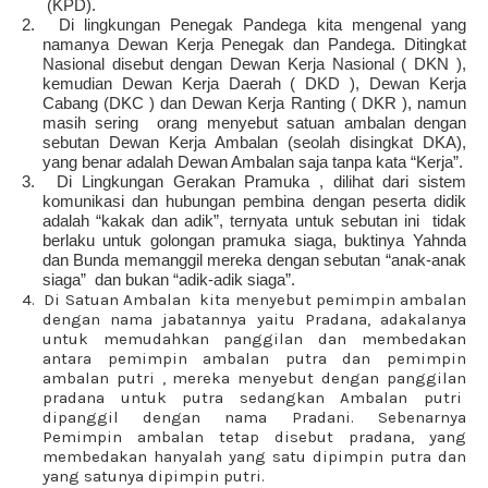
(KPD).
2.
Di lingkungan Penegak Pandega kita mengenal yang
namanya Dewan Kerja Penegak dan Pandega. Ditingkat
Nasional disebut dengan Dewan Kerja Nasional ( DKN ),
kemudian Dewan Kerja Daerah ( DKD ), Dewan Kerja
Cabang (DKC ) dan Dewan Kerja Ranting ( DKR ), namun
masih sering
orang menyebut satuan ambalan dengan
sebutan Dewan Kerja Ambalan (seolah disingkat DKA),
yang benar adalah Dewan Ambalan saja tanpa kata “Kerja”.
3.
Di Lingkungan Gerakan Pramuka , dilihat dari sistem
komunikasi dan hubungan pembina dengan peserta didik
adalah “kakak dan adik”, ternyata untuk sebutan ini
tidak
berlaku untuk golongan pramuka siaga, buktinya Yahnda
dan Bunda memanggil mereka dengan sebutan “anak-anak
siaga”
dan bukan “adik-adik siaga”.
4. Di Satuan Ambalan kita menyebut pemimpin ambalan
dengan nama jabatannya yaitu Pradana, adakalanya
untuk memudahkan panggilan dan membedakan
antara pemimpin ambalan putra dan pemimpin
ambalan putri , mereka menyebut dengan panggilan
pradana untuk putra sedangkan Ambalan putri
dipanggil dengan nama Pradani. Sebenarnya
Pemimpin ambalan tetap disebut pradana, yang
membedakan hanyalah yang satu dipimpin putra dan
yang satunya dipimpin putri.