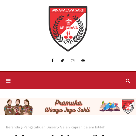
Beranda
Pengetahuan Dasar
Salah Kaprah dalam Istilah